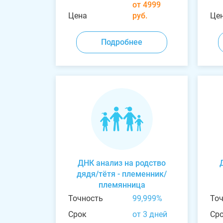
от 4999
Цена
руб.
Це
Подробнее
ДНК анализ на родство
дядя/тётя - племенник/
племянница
Точность
99,999%
То
Срок
от 3 дней
Ср