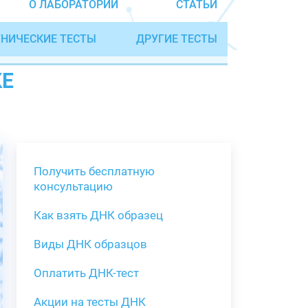
О ЛАБОРАТОРИИ
СТАТЬИ
НИЧЕСКИЕ ТЕСТЫ
ДРУГИЕ ТЕСТЫ
КЕ
Получить бесплатную
консультацию
Как взять ДНК образец
Получить бе
Виды ДНК образцов
Как взять о
Виды нестан
(инструкция)
для анализа
Оплатить ДНК-тест
Забор крови
Акции на тесты ДНК
тестов