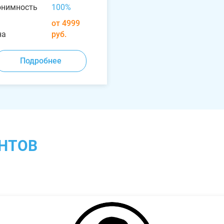
онимность
100%
от 4999
на
руб.
Подробнее
НТОВ