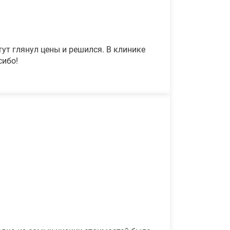
ут глянул цены и решился. В клинике
сибо!