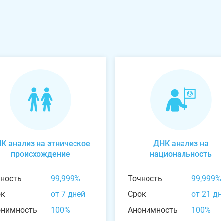
К анализ на этническое
ДНК анализ на
происхождение
национальность
чность
99,999%
Точность
99,999%
ок
от 7 дней
Срок
от 21 д
онимность
100%
Анонимность
100%