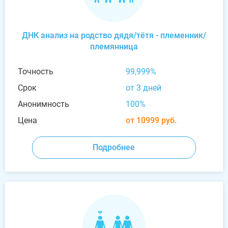
ДНК анализ на родство дядя/тётя - племенник/
племянница
Точность
99,999%
Срок
от 3 дней
Анонимность
100%
Цена
от 10999 руб.
Подробнее