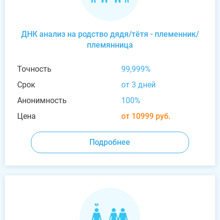
ДНК анализ на родство дядя/тётя - племенник/
племянница
Точность
99,999%
Срок
от 3 дней
Анонимность
100%
Цена
от 10999 руб.
Подробнее