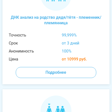
ДНК анализ на родство дядя/тётя - племенник/
племянница
Точность
99,999%
Срок
от 3 дней
Анонимность
100%
Цена
от 10999 руб.
Подробнее