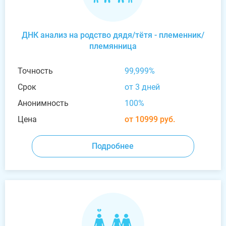
ДНК анализ на родство дядя/тётя - племенник/
племянница
Точность
99,999%
Срок
от 3 дней
Анонимность
100%
Цена
от 10999 руб.
Подробнее