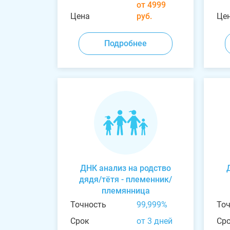
от 4999
Цена
руб.
Це
Подробнее
ДНК анализ на родство
дядя/тётя - племенник/
племянница
Точность
99,999%
То
Срок
от 3 дней
Ср