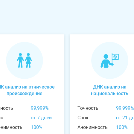
К анализ на этническое
ДНК анализ на
происхождение
национальность
чность
99,999%
Точность
99,999%
ок
от 7 дней
Срок
от 21 д
онимность
100%
Анонимность
100%