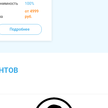
онимность
100%
от 4999
на
руб.
Подробнее
НТОВ