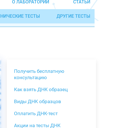
О ЛАБОРАТОРИИ
СТАТЬИ
НИЧЕСКИЕ ТЕСТЫ
ДРУГИЕ ТЕСТЫ
Получить бесплатную
консультацию
Как взять ДНК образец
Получить бе
Виды ДНК образцов
Как взять о
Виды нестан
(инструкция)
для анализа
Оплатить ДНК-тест
Забор крови
Акции на тесты ДНК
тестов