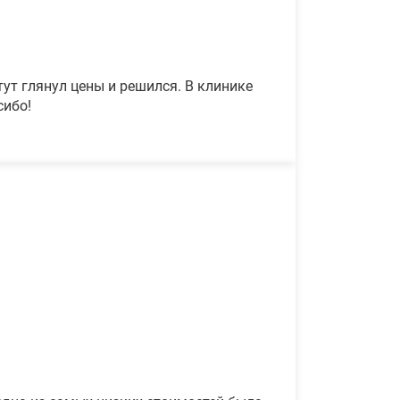
ут глянул цены и решился. В клинике
сибо!