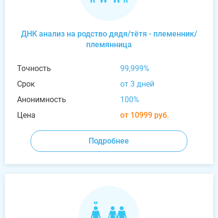
ДНК анализ на родство дядя/тётя - племенник/
племянница
Точность
99,999%
Срок
от 3 дней
Анонимность
100%
Цена
от 10999 руб.
Подробнее