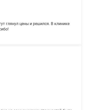
ут глянул цены и решился. В клинике
сибо!