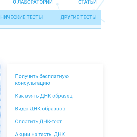
О ЛАБОРАТОРИИ
СТАТЬИ
НИЧЕСКИЕ ТЕСТЫ
ДРУГИЕ ТЕСТЫ
Получить бесплатную
консультацию
Как взять ДНК образец
Получить бе
Виды ДНК образцов
Как взять о
Виды нестан
(инструкция)
для анализа
Оплатить ДНК-тест
Забор крови
Акции на тесты ДНК
тестов