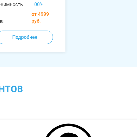
онимность
100%
от 4999
на
руб.
Подробнее
НТОВ