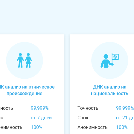
К анализ на этническое
ДНК анализ на
происхождение
национальность
чность
99,999%
Точность
99,999%
ок
от 7 дней
Срок
от 21 д
онимность
100%
Анонимность
100%