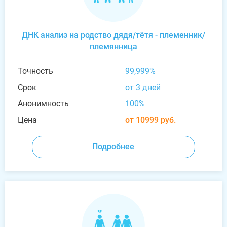
ДНК анализ на родство дядя/тётя - племенник/
племянница
Точность
99,999%
Срок
от 3 дней
Анонимность
100%
Цена
от 10999 руб.
Подробнее