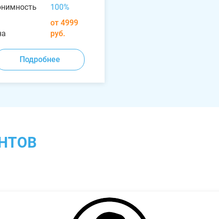
онимность
100%
от 4999
на
руб.
Подробнее
НТОВ