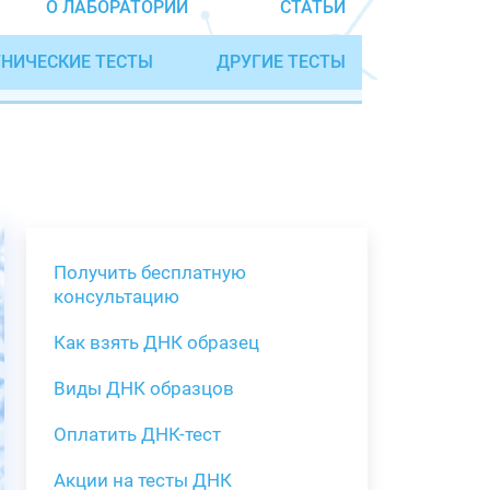
О ЛАБОРАТОРИИ
СТАТЬИ
НИЧЕСКИЕ ТЕСТЫ
ДРУГИЕ ТЕСТЫ
Получить бесплатную
консультацию
Как взять ДНК образец
Получить бе
Виды ДНК образцов
Как взять о
Виды нестан
(инструкция)
для анализа
Оплатить ДНК-тест
Забор крови
Акции на тесты ДНК
тестов