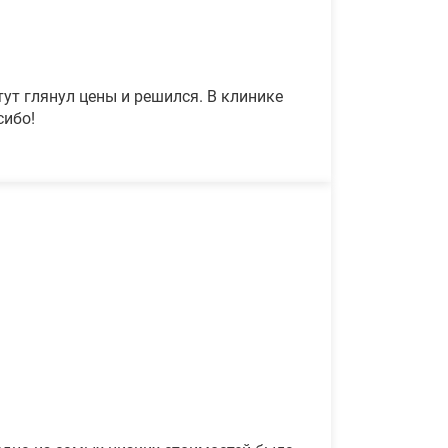
ут глянул цены и решился. В клинике
сибо!