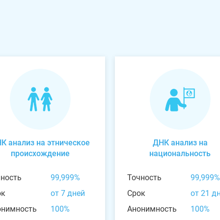
К анализ на этническое
ДНК анализ на
происхождение
национальность
чность
99,999%
Точность
99,999%
ок
от 7 дней
Срок
от 21 д
онимность
100%
Анонимность
100%