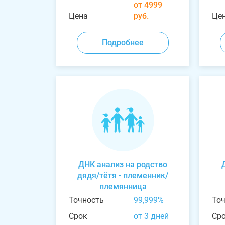
от 4999
Цена
руб.
Це
Подробнее
ДНК анализ на родство
дядя/тётя - племенник/
племянница
Точность
99,999%
То
Срок
от 3 дней
Ср