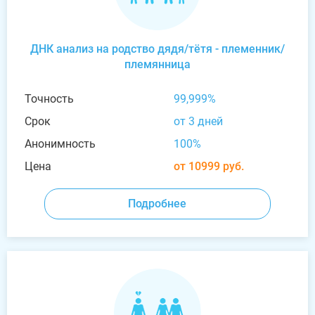
ДНК анализ на родство дядя/тётя - племенник/
племянница
Точность
99,999%
Срок
от 3 дней
Анонимность
100%
Цена
от 10999 руб.
Подробнее