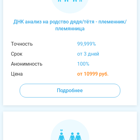
ДНК анализ на родство дядя/тётя - племенник/
племянница
Точность
99,999%
Срок
от 3 дней
Анонимность
100%
Цена
от 10999 руб.
Подробнее