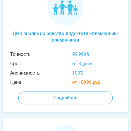
ДНК анализ на родство дядя/тётя - племенник/
племянница
Точность
99,999%
Срок
от 3 дней
Анонимность
100%
Цена
от 10999 руб.
Подробнее