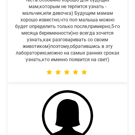
мам,которым не терпится узнать -
мальчик,или девочка) Будущим мамам
хорошо известно,что пол малыша можно
будет определить только после,примерно,5-го
месяца беременности)но всегда хочется
узнать,как разговаривать со своим
животиком)поэтому,обратившись в эту
лабораторию,можно на самых ранних сроках
узнать,кто именно появится на свет)