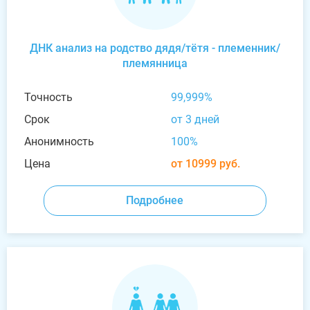
ДНК анализ на родство дядя/тётя - племенник/
племянница
Точность
99,999%
Срок
от 3 дней
Анонимность
100%
Цена
от 10999 руб.
Подробнее