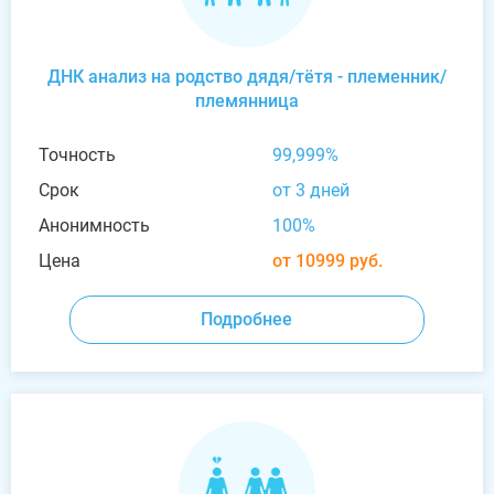
ДНК анализ на родство дядя/тётя - племенник/
племянница
Точность
99,999%
Срок
от 3 дней
Анонимность
100%
Цена
от 10999 руб.
Подробнее