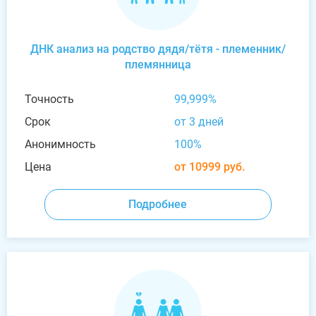
ДНК анализ на родство дядя/тётя - племенник/
племянница
Точность
99,999%
Срок
от 3 дней
Анонимность
100%
Цена
от 10999 руб.
Подробнее