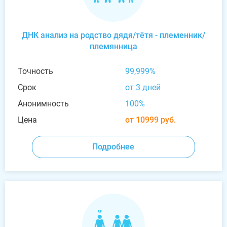
ДНК анализ на родство дядя/тётя - племенник/
племянница
Точность
99,999%
Срок
от 3 дней
Анонимность
100%
Цена
от 10999 руб.
Подробнее