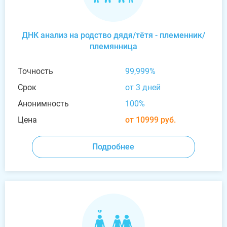
ДНК анализ на родство дядя/тётя - племенник/
племянница
Точность
99,999%
Срок
от 3 дней
Анонимность
100%
Цена
от 10999 руб.
Подробнее