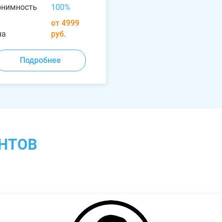
онимность
100%
от 4999
на
руб.
Подробнее
НТОВ