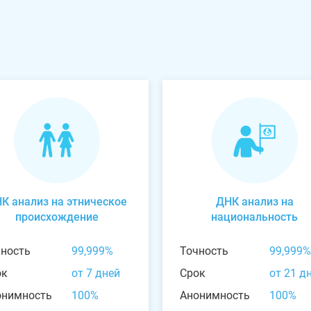
К анализ на этническое
ДНК анализ на
происхождение
национальность
чность
99,999%
Точность
99,999%
ок
от 7 дней
Срок
от 21 д
онимность
100%
Анонимность
100%