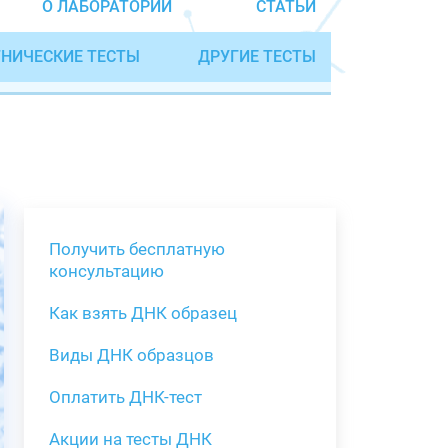
О ЛАБОРАТОРИИ
СТАТЬИ
НИЧЕСКИЕ ТЕСТЫ
ДРУГИЕ ТЕСТЫ
Получить бесплатную
консультацию
Как взять ДНК образец
Получить бе
Виды ДНК образцов
Как взять о
Виды нестан
(инструкция)
для анализа
Оплатить ДНК-тест
Забор крови
Акции на тесты ДНК
тестов