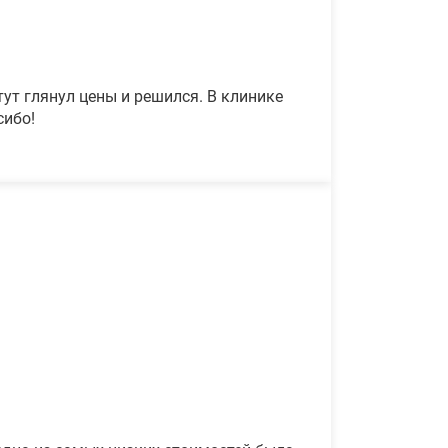
ут глянул цены и решился. В клинике
сибо!