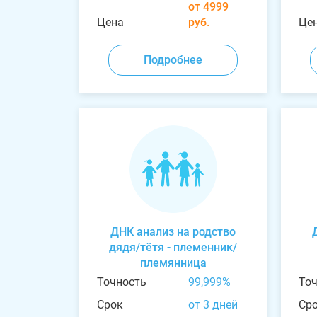
от 4999
Цена
руб.
Це
Подробнее
ДНК анализ на родство
дядя/тётя - племенник/
племянница
Точность
99,999%
То
Срок
от 3 дней
Ср