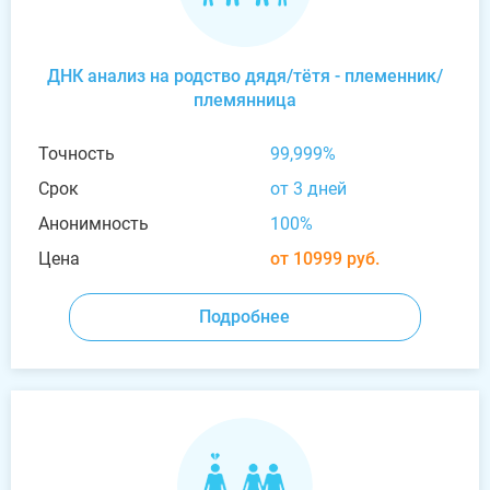
ДНК анализ на родство дядя/тётя - племенник/
племянница
Точность
99,999%
Срок
от 3 дней
Анонимность
100%
Цена
от 10999 руб.
Подробнее