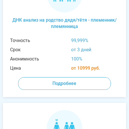
ДНК анализ на родство дядя/тётя - племенник/
племянница
Точность
99,999%
Срок
от 3 дней
Анонимность
100%
Цена
от 10999 руб.
Подробнее