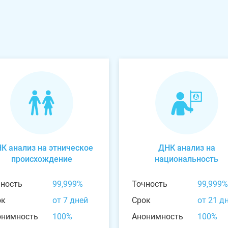
К анализ на этническое
ДНК анализ на
происхождение
национальность
чность
99,999%
Точность
99,999%
ок
от 7 дней
Срок
от 21 д
онимность
100%
Анонимность
100%