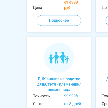
от 4999
Цена
руб.
Це
Подробнее
ДНК анализ на родство
дядя/тётя - племенник/
племянница
Точность
99,999%
То
Срок
от 3 дней
Ср