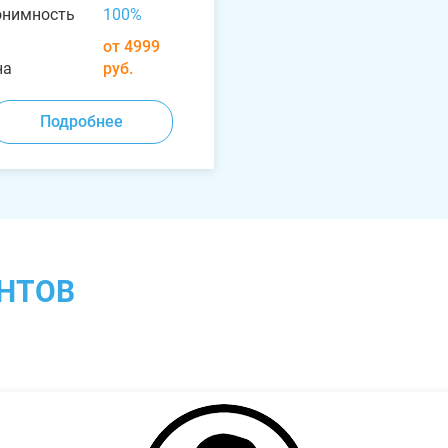
онимность
100%
от 4999
на
руб.
Подробнее
НТОВ