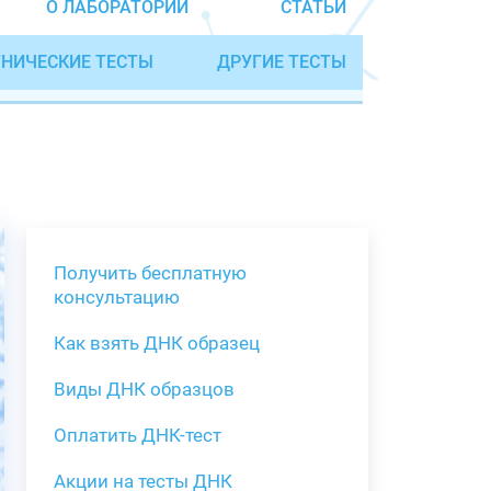
О ЛАБОРАТОРИИ
СТАТЬИ
НИЧЕСКИЕ ТЕСТЫ
ДРУГИЕ ТЕСТЫ
Получить бесплатную
консультацию
Как взять ДНК образец
Получить бе
Виды ДНК образцов
Как взять о
Виды нестан
(инструкция)
для анализа
Оплатить ДНК-тест
Забор крови
Акции на тесты ДНК
тестов