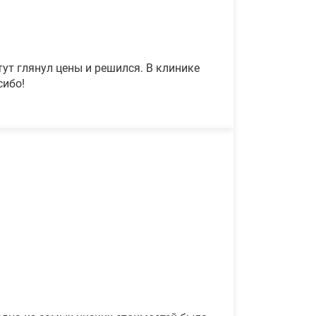
ут глянул цены и решился. В клинике
сибо!