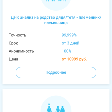
ДНК анализ на родство дядя/тётя - племенник/
племянница
Точность
99,999%
Срок
от 3 дней
Анонимность
100%
Цена
от 10999 руб.
Подробнее