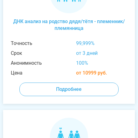
ДНК анализ на родство дядя/тётя - племенник/
племянница
Точность
99,999%
Срок
от 3 дней
Анонимность
100%
Цена
от 10999 руб.
Подробнее