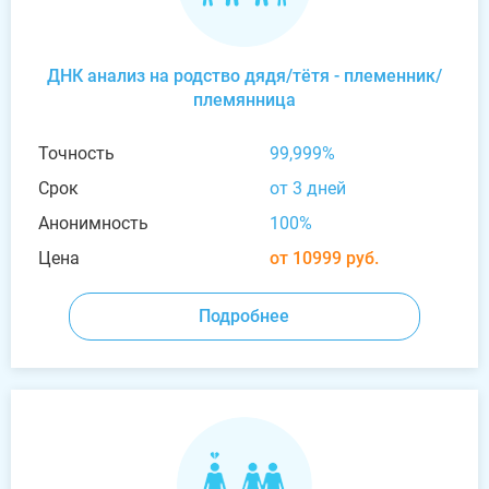
ДНК анализ на родство дядя/тётя - племенник/
племянница
Точность
99,999%
Срок
от 3 дней
Анонимность
100%
Цена
от 10999 руб.
Подробнее