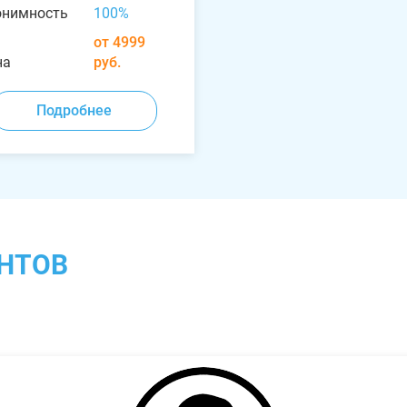
онимность
100%
от 4999
на
руб.
Подробнее
НТОВ