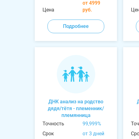
от 4999
Цена
руб.
Це
Подробнее
ДНК анализ на родство
дядя/тётя - племенник/
племянница
Точность
99,999%
То
Срок
от 3 дней
Ср