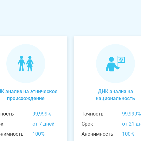
К анализ на этническое
ДНК анализ на
происхождение
национальность
чность
99,999%
Точность
99,999%
ок
от 7 дней
Срок
от 21 д
онимность
100%
Анонимность
100%