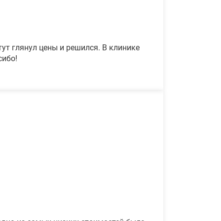
ут глянул цены и решился. В клинике
сибо!