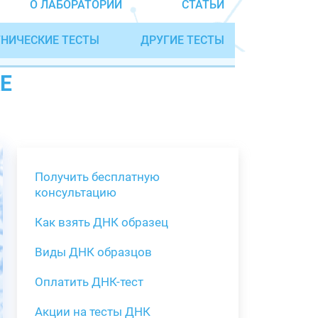
О ЛАБОРАТОРИИ
СТАТЬИ
НИЧЕСКИЕ ТЕСТЫ
ДРУГИЕ ТЕСТЫ
Е
Получить бесплатную
консультацию
Как взять ДНК образец
Получить бе
Виды ДНК образцов
Как взять о
Виды нестан
(инструкция)
для анализа
Оплатить ДНК-тест
Забор крови
Акции на тесты ДНК
тестов