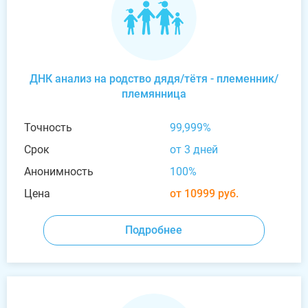
ДНК анализ на родство дядя/тётя - племенник/
племянница
Точность
99,999%
Срок
от 3 дней
Анонимность
100%
Цена
от 10999 руб.
Подробнее