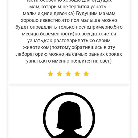
мам,которым не терпится узнать -
мальчик,или девочка) Будущим мамам
хорошо известно,что пол малыша можно
будет определить только после,примерно,5-го
месяца беременности)но всегда хочется
узнать,как разговаривать со своим
животиком)поэтому,обратившись в эту
лабораторию,можно на самых ранних сроках
узнать,кто именно появится на свет)