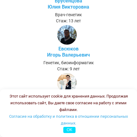
Брусенцова
Юлия Викторовна
Врач-генетик
Стаж: 13 лет
Евсюков
Игорь Валерьевич
Генетик, биоинформатик
Стаж: 9 лет
Хунагов
Этот сайт использует cookie для хранения данных. Продолжая
Темиркан Асланович
использовать сайт, Вы даете свое согласие на работу с этими
файлами.
Биолог (после ПП и ПК - Биолог клинической лабораторной
Согласие на обработку и политика в отношении персональных
диагностики)
Стаж:
данных.
OK