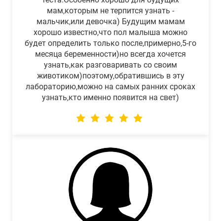
мам,которым не терпится узнать -
мальчик,или девочка) Будущим мамам
хорошо известно,что пол малыша можно
будет определить только после,примерно,5-го
месяца беременности)но всегда хочется
узнать,как разговаривать со своим
животиком)поэтому,обратившись в эту
лабораторию,можно на самых ранних сроках
узнать,кто именно появится на свет)