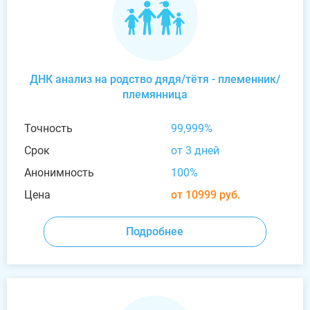
ДНК анализ на родство дядя/тётя - племенник/
племянница
Точность
99,999%
Срок
от 3 дней
Анонимность
100%
Цена
от 10999 руб.
Подробнее