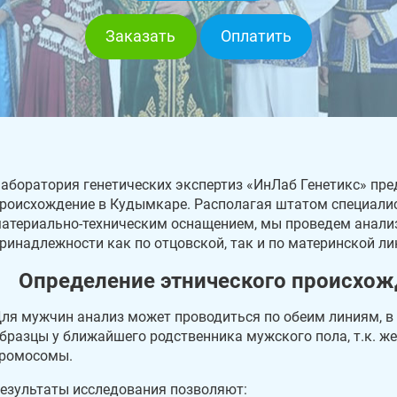
Заказать
Оплатить
аборатория генетических экспертиз «ИнЛаб Генетикс» пре
роисхождение в Кудымкаре. Располагая штатом специали
атериально-техническим оснащением, мы проведем анализ
ринадлежности как по отцовской, так и по материнской л
Определение этнического происхож
ля мужчин анализ может проводиться по обеим линиям, в
бразцы у ближайшего родственника мужского пола, т.к. ж
ромосомы.
езультаты исследования позволяют: