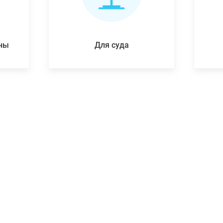
ены
Для суда