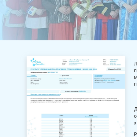
Л
п
м
п
Д
о
х
Р