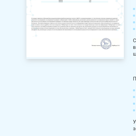
С
в
ш
П
У
э