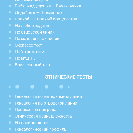
Бабушка/дедушка — Внук/внучка
Дядя/тётя — Племянник
Родной — Сводный брат/сестра
На любое родство
По отцовской линии
По материнской линии
Экспресс-тест
По Y-хромосоме
По мтДНК
Близнецовый тест
ЭТНИЧЕСКИЕ ТЕСТЫ
Генеалогия по материнской линии
Генеалогия по отцовской линии
Происхождение рода
Этническая принадлежность
На национальность
Генеалогический профиль