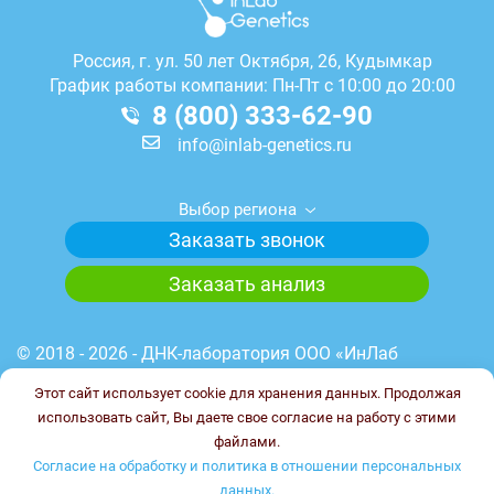
Россия, г.
ул. 50 лет Октября, 26, Кудымкар
График работы компании: Пн-Пт с 10:00 до 20:00
8 (800) 333-62-90
info@inlab-genetics.ru
Выбор региона
Заказать звонок
Заказать анализ
© 2018 - 2026 - ДНК-лаборатория ООО «ИнЛаб
Генетикс». Медицинская лицензия лаборатории №
Этот сайт использует cookie для хранения данных. Продолжая
Л041-01148-78/00644845 от 23.03.2023 г. ИНН
использовать сайт, Вы даете свое согласие на работу с этими
7838102187. ОГРН 1227800017851.
файлами.
Сайт не является публичной офертой.
Согласие на обработку и политика в отношении персональных
данных.