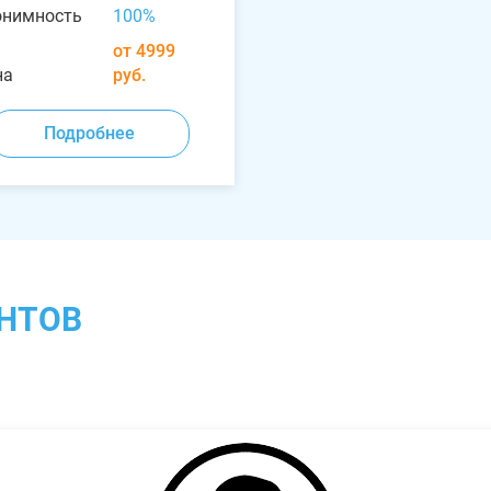
онимность
100%
от 4999
на
руб.
Подробнее
НТОВ