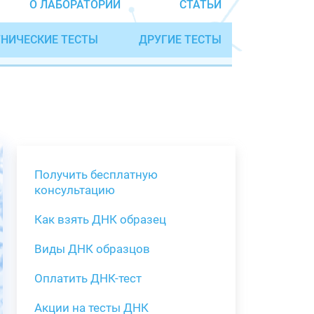
О ЛАБОРАТОРИИ
СТАТЬИ
НИЧЕСКИЕ ТЕСТЫ
ДРУГИЕ ТЕСТЫ
Получить бесплатную
консультацию
Как взять ДНК образец
Получить бе
Виды ДНК образцов
Как взять о
Виды нестан
(инструкция)
для анализа
Оплатить ДНК-тест
Забор крови
Акции на тесты ДНК
тестов