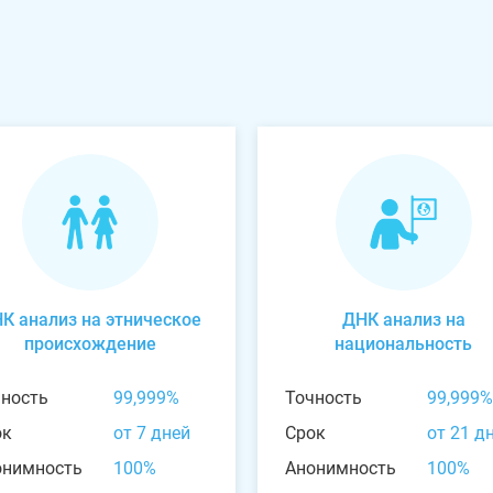
К анализ на этническое
ДНК анализ на
происхождение
национальность
чность
99,999%
Точность
99,999%
ок
от 7 дней
Срок
от 21 д
онимность
100%
Анонимность
100%