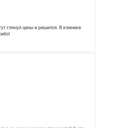
ут глянул цены и решился. В клинике
сибо!