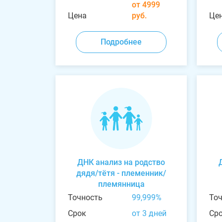
от 4999
Цена
руб.
Це
Подробнее
ДНК анализ на родство
дядя/тётя - племенник/
племянница
Точность
99,999%
То
Срок
от 3 дней
Ср