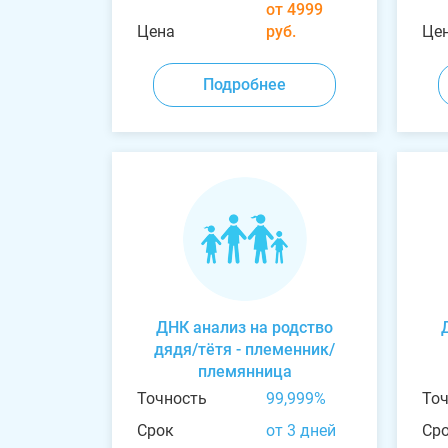
от 4999
Цена
руб.
Це
Подробнее
ДНК анализ на родство
дядя/тётя - племенник/
племянница
Точность
99,999%
То
Срок
от 3 дней
Ср