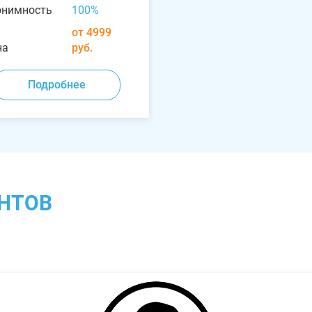
онимность
100%
от 4999
на
руб.
Подробнее
НТОВ