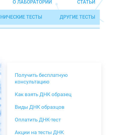
О ЛАБОРАТОРИИ
СТАТЬИ
НИЧЕСКИЕ ТЕСТЫ
ДРУГИЕ ТЕСТЫ
Получить бесплатную
консультацию
Как взять ДНК образец
Получить бе
Виды ДНК образцов
Как взять о
Виды нестан
(инструкция)
для анализа
Оплатить ДНК-тест
Забор крови
Акции на тесты ДНК
тестов