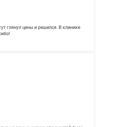
ут глянул цены и решился. В клинике
сибо!