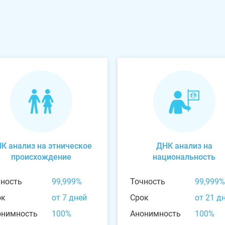
К анализ на этническое
ДНК анализ на
происхождение
национальность
чность
99,999%
Точность
99,999%
ок
от 7 дней
Срок
от 21 д
онимность
100%
Анонимность
100%