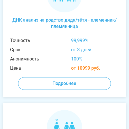
ДНК анализ на родство дядя/тётя - племенник/
племянница
Точность
99,999%
Срок
от 3 дней
Анонимность
100%
Цена
от 10999 руб.
Подробнее