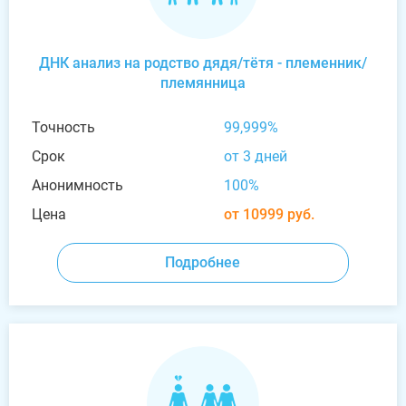
ДНК анализ на родство дядя/тётя - племенник/
племянница
Точность
99,999%
Срок
от 3 дней
Анонимность
100%
Цена
от 10999 руб.
Подробнее