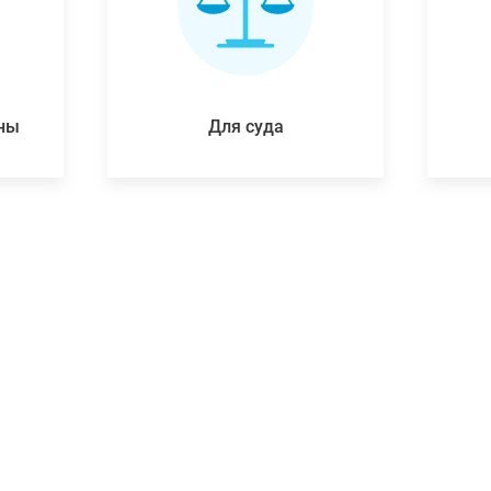
ены
Для суда