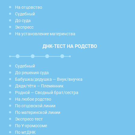
На отцовство
Судебный
До суда
Экспресс
На установление материнства
ДНК-ТЕСТ НА РОДСТВО
Судебный
До решения суда
Бабушка/дедушка — Внук/внучка
Дядя/тётя — Племянник
Родной — Сводный брат/сестра
На любое родство
По отцовской линии
По материнской линии
Экспресс-тест
По Y-хромосоме
По мтДНК