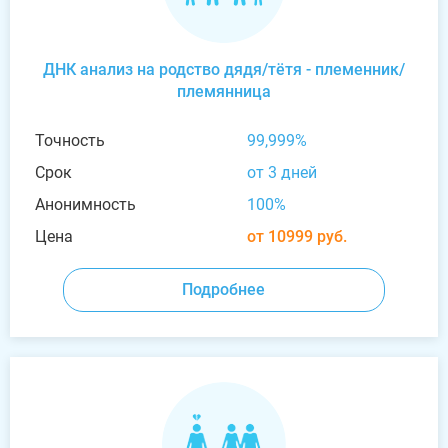
ДНК анализ на родство дядя/тётя - племенник/
племянница
Точность
99,999%
Срок
от 3 дней
Анонимность
100%
Цена
от 10999 руб.
Подробнее