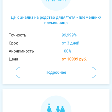
ДНК анализ на родство дядя/тётя - племенник/
племянница
Точность
99,999%
Срок
от 3 дней
Анонимность
100%
Цена
от 10999 руб.
Подробнее