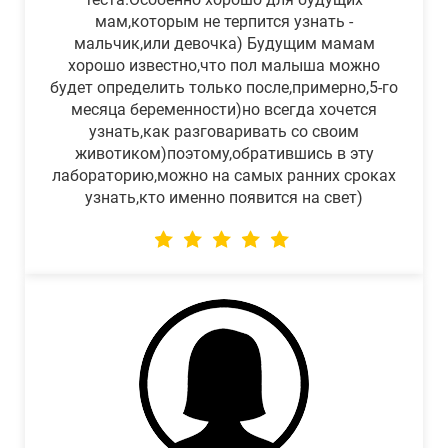
мам,которым не терпится узнать -
мальчик,или девочка) Будущим мамам
хорошо известно,что пол малыша можно
будет определить только после,примерно,5-го
месяца беременности)но всегда хочется
узнать,как разговаривать со своим
животиком)поэтому,обратившись в эту
лабораторию,можно на самых ранних сроках
узнать,кто именно появится на свет)