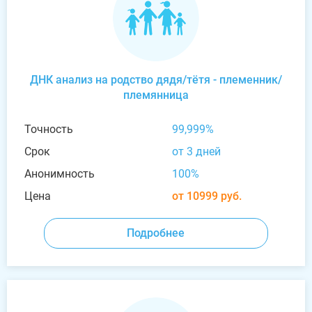
ДНК анализ на родство дядя/тётя - племенник/
племянница
Точность
99,999%
Срок
от 3 дней
Анонимность
100%
Цена
от 10999 руб.
Подробнее