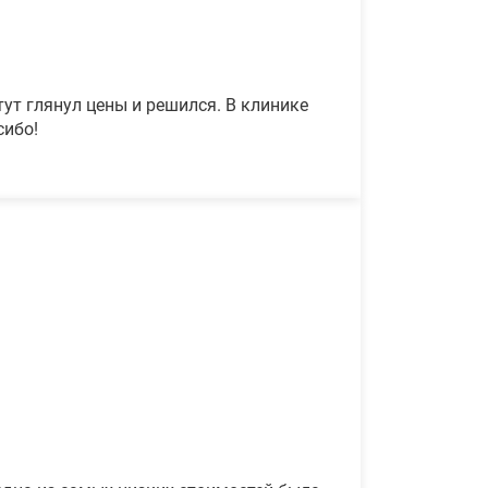
ут глянул цены и решился. В клинике
сибо!