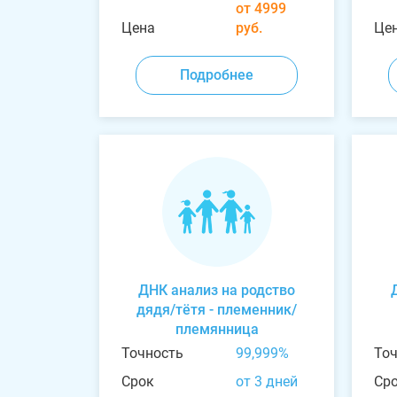
от 4999
Цена
руб.
Це
Подробнее
ДНК анализ на родство
дядя/тётя - племенник/
племянница
Точность
99,999%
То
Срок
от 3 дней
Ср