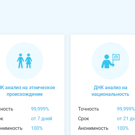
К анализ на этническое
ДНК анализ на
происхождение
национальность
чность
99,999%
Точность
99,999%
ок
от 7 дней
Срок
от 21 д
онимность
100%
Анонимность
100%