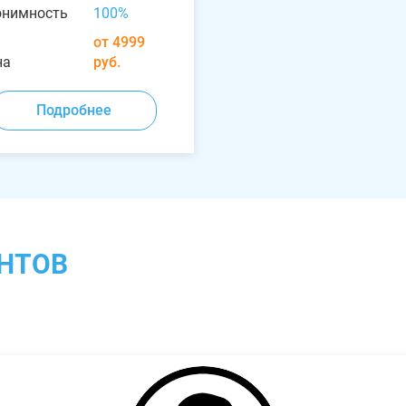
онимность
100%
от 4999
на
руб.
Подробнее
НТОВ