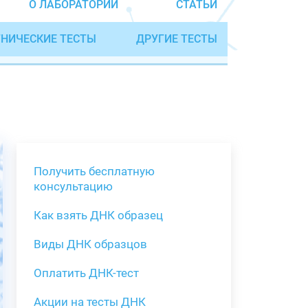
О ЛАБОРАТОРИИ
СТАТЬИ
НИЧЕСКИЕ ТЕСТЫ
ДРУГИЕ ТЕСТЫ
Получить бесплатную
консультацию
Как взять ДНК образец
Получить бе
Виды ДНК образцов
Как взять о
Виды нестан
(инструкция)
для анализа
Оплатить ДНК-тест
Забор крови
Акции на тесты ДНК
тестов