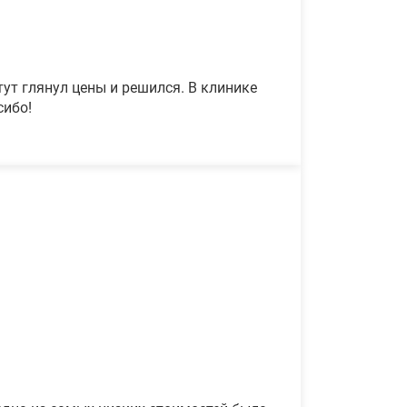
ут глянул цены и решился. В клинике
сибо!