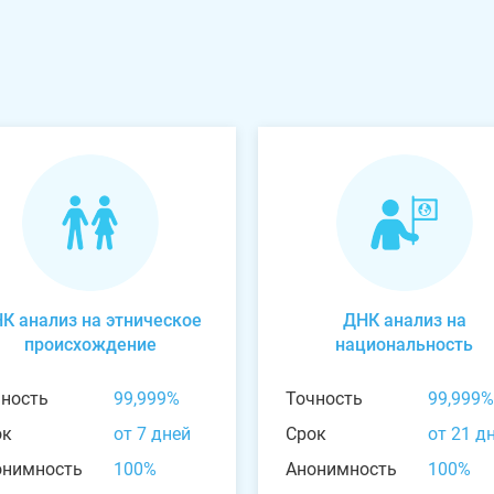
К анализ на этническое
ДНК анализ на
происхождение
национальность
чность
99,999%
Точность
99,999%
ок
от 7 дней
Срок
от 21 д
онимность
100%
Анонимность
100%