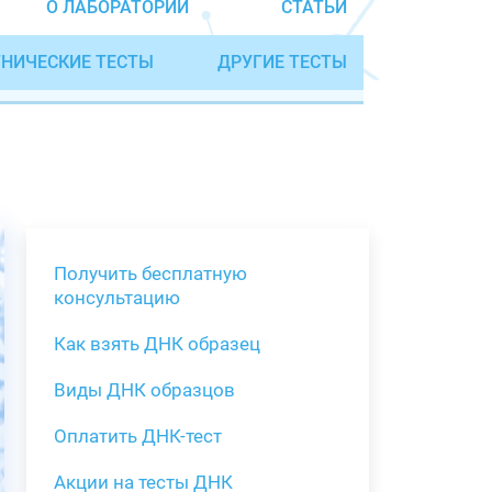
О ЛАБОРАТОРИИ
СТАТЬИ
НИЧЕСКИЕ ТЕСТЫ
ДРУГИЕ ТЕСТЫ
Получить бесплатную
консультацию
Как взять ДНК образец
Получить бе
Виды ДНК образцов
Как взять о
Виды нестан
(инструкция)
для анализа
Оплатить ДНК-тест
Забор крови
Акции на тесты ДНК
тестов