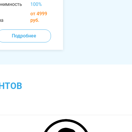
онимность
100%
от 4999
на
руб.
Подробнее
НТОВ