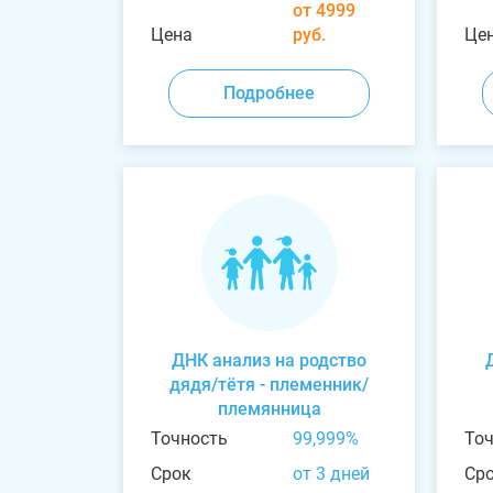
от 4999
Цена
руб.
Це
Подробнее
ДНК анализ на родство
дядя/тётя - племенник/
племянница
Точность
99,999%
То
Срок
от 3 дней
Ср