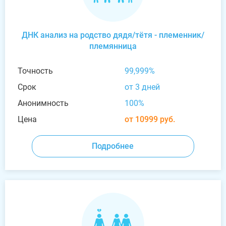
ДНК анализ на родство дядя/тётя - племенник/
племянница
Точность
99,999%
Срок
от 3 дней
Анонимность
100%
Цена
от 10999 руб.
Подробнее