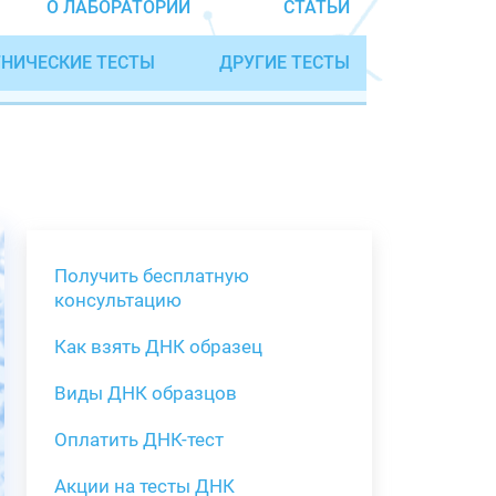
О ЛАБОРАТОРИИ
СТАТЬИ
НИЧЕСКИЕ ТЕСТЫ
ДРУГИЕ ТЕСТЫ
Получить бесплатную
консультацию
Как взять ДНК образец
Получить бе
Виды ДНК образцов
Как взять о
Виды нестан
(инструкция)
для анализа
Оплатить ДНК-тест
Забор крови
Акции на тесты ДНК
тестов