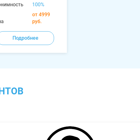
онимность
100%
от 4999
на
руб.
Подробнее
НТОВ