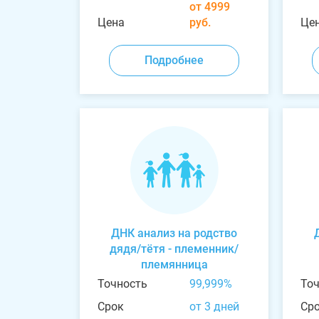
от 4999
Цена
руб.
Це
Подробнее
ДНК анализ на родство
дядя/тётя - племенник/
племянница
Точность
99,999%
То
Срок
от 3 дней
Ср