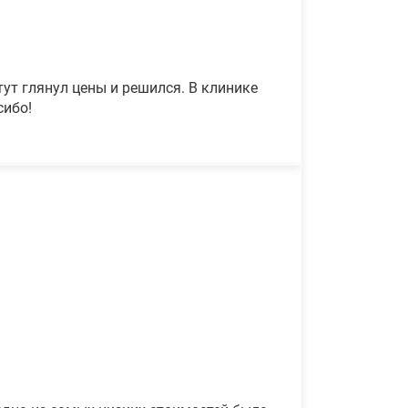
ут глянул цены и решился. В клинике
сибо!