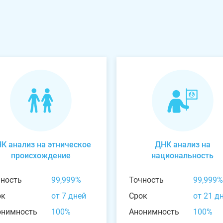
К анализ на этническое
ДНК анализ на
происхождение
национальность
чность
99,999%
Точность
99,999%
ок
от 7 дней
Срок
от 21 д
онимность
100%
Анонимность
100%