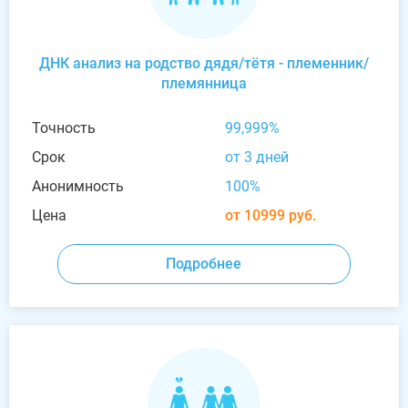
ДНК анализ на родство дядя/тётя - племенник/
племянница
Точность
99,999%
Срок
от 3 дней
Анонимность
100%
Цена
от 10999 руб.
Подробнее