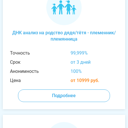
ДНК анализ на родство дядя/тётя - племенник/
племянница
Точность
99,999%
Срок
от 3 дней
Анонимность
100%
Цена
от 10999 руб.
Подробнее