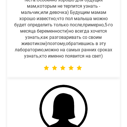
мам,которым не терпится узнать -
мальчик,или девочка) Будущим мамам
хорошо известно,что пол малыша можно
будет определить только после,примерно,5-го
месяца беременности)но всегда хочется
узнать,как разговаривать со своим
животиком)поэтому,обратившись в эту
лабораторию,можно на самых ранних сроках
узнать,кто именно появится на свет)