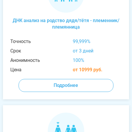
ДНК анализ на родство дядя/тётя - племенник/
племянница
Точность
99,999%
Срок
от 3 дней
Анонимность
100%
Цена
от 10999 руб.
Подробнее