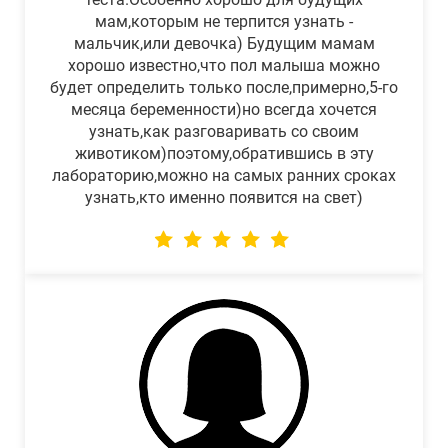
мам,которым не терпится узнать -
мальчик,или девочка) Будущим мамам
хорошо известно,что пол малыша можно
будет определить только после,примерно,5-го
месяца беременности)но всегда хочется
узнать,как разговаривать со своим
животиком)поэтому,обратившись в эту
лабораторию,можно на самых ранних сроках
узнать,кто именно появится на свет)