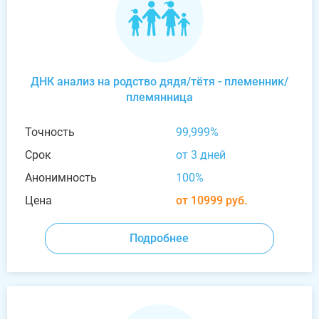
ДНК анализ на родство дядя/тётя - племенник/
племянница
Точность
99,999%
Срок
от 3 дней
Анонимность
100%
Цена
от 10999 руб.
Подробнее