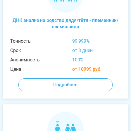
ДНК анализ на родство дядя/тётя - племенник/
племянница
Точность
99,999%
Срок
от 3 дней
Анонимность
100%
Цена
от 10999 руб.
Подробнее