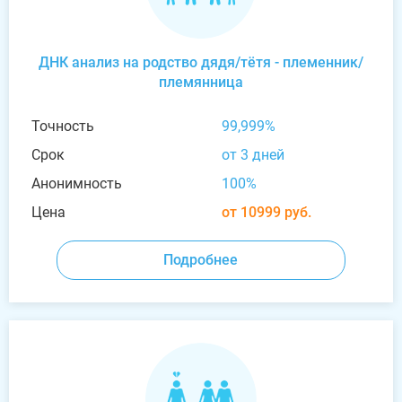
ДНК анализ на родство дядя/тётя - племенник/
племянница
Точность
99,999%
Срок
от 3 дней
Анонимность
100%
Цена
от 10999 руб.
Подробнее